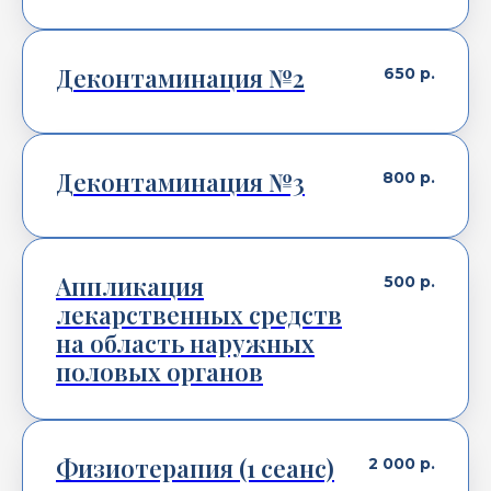
Деконтаминация №2
650
р.
Деконтаминация №3
800
р.
Аппликация
500
р.
лекарственных средств
на область наружных
половых органов
Физиотерапия (1 сеанс)
2 000
р.