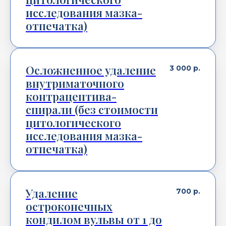
исследования мазка-
отпечатка)
Осложненное удаление
3 000
р.
внутриматочного
контрацептива-
спирали (без стоимости
цитологического
исследования мазка-
отпечатка)
Удаление
700
р.
остроконечных
кондилом вульвы от 1 до