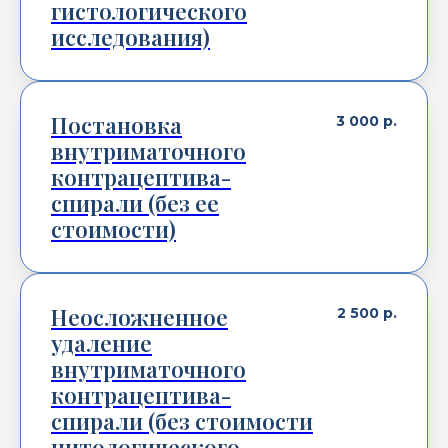
гистологического
исследования)
Постановка
3 000
р.
внутриматочного
контрацептива-
спирали (без ее
стоимости)
Неосложненное
2 500
р.
удаление
внутриматочного
контрацептива-
спирали (без стоимости
цитологического