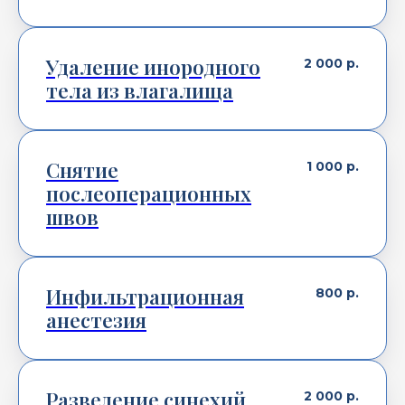
Удаление инородного
2 000
р.
тела из влагалища
Снятие
1 000
р.
послеоперационных
швов
Инфильтрационная
800
р.
анестезия
Разведение синехий
2 000
р.