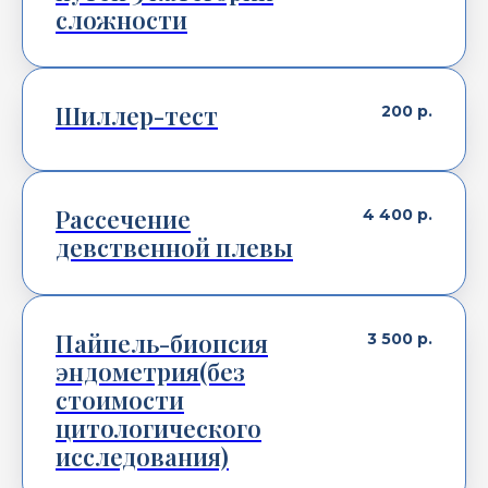
сложности
Шиллер-тест
200
р.
Рассечение
4 400
р.
девственной плевы
Пайпель-биопсия
3 500
р.
эндометрия(без
стоимости
цитологического
исследования)