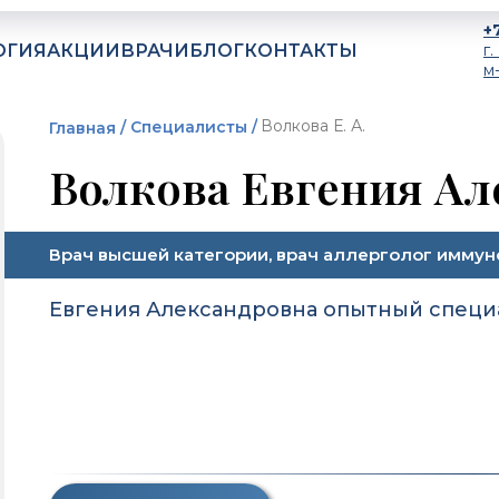
+
ОГИЯ
АКЦИИ
ВРАЧИ
БЛОГ
КОНТАКТЫ
г
м
Волкова Е. А.
Специалисты /
Главная /
Волкова Евгения Ал
Врач высшей категории, врач аллерголог иммун
Евгения Александровна опытный специа