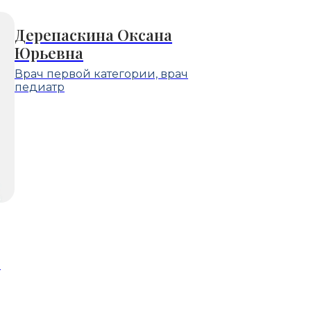
Дерепаскина Оксана
Юрьевна
Врач первой категории, врач
педиатр
ч