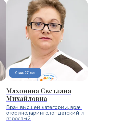
Стаж 27 лет
Махонина Светлана
Михайловна
Врач высшей категории, врач
оториноларинголог детский и
взрослый