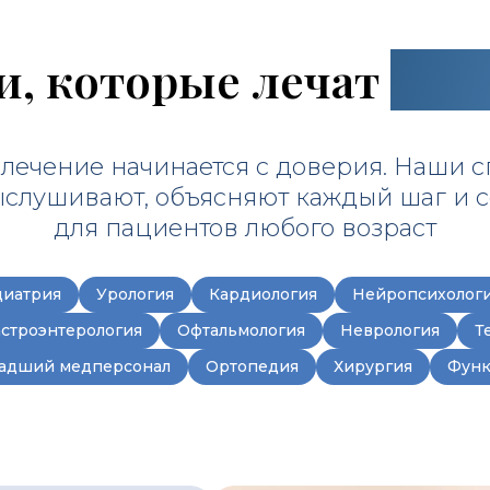
и, которые лечат
с за
лечение начинается с доверия. Наши с
ыслушивают, объясняют каждый шаг и 
для пациентов любого возраст
иатрия
Урология
Кардиология
Нейропсихологи
астроэнтерология
Офтальмология
Неврология
Т
адший медперсонал
Ортопедия
Хирургия
Функ