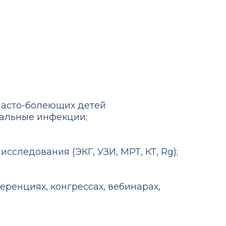
часто-болеющих детей
иальные инфекции;
следования (ЭКГ, УЗИ, МРТ, КТ, Rg);
ренциях, конгрессах, вебинарах,