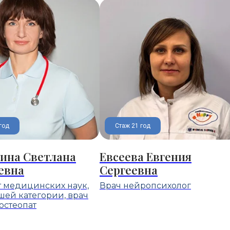
год
Стаж 21 год
ина Светлана
Евсеева Евгения
евна
Сергеевна
 медицинских наук,
Врач нейропсихолог
шей категории, врач
остеопат