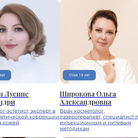
лет
Стаж 19 лет
н Лусине
Широкова Ольга
ндри
Александровна
г‑эстетист, эксперт в
Врач косметолог,
тетической коррекции
лазеротерапевт, специалист 
а кожей
инъекционным и нитевым
методикам