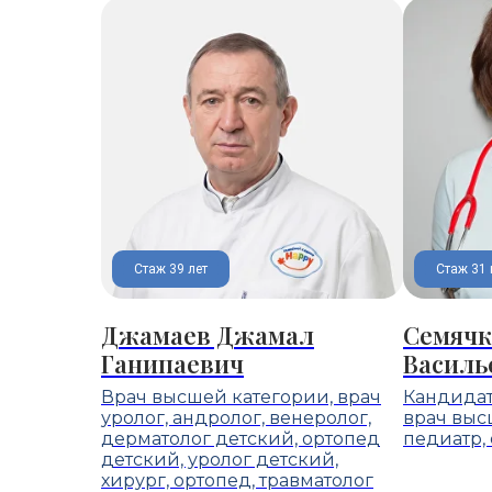
Стаж 39 лет
Стаж 31 
Джамаев Джамал
Семячк
Ганипаевич
Василь
Врач высшей категории, врач
Кандидат
уролог, андролог, венеролог,
врач выс
дерматолог детский, ортопед
педиатр, 
детский, уролог детский,
хирург, ортопед, травматолог