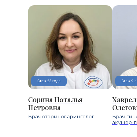
Стаж 23 года
Стаж 9 л
Сорина Наталья
Хаврел
Петровна
Олегов
Врач оториноларинголог
Врач гин
акушер-г