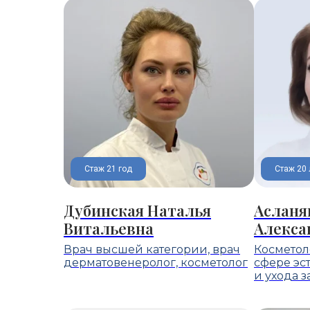
Стаж 21 год
Стаж 20 
Дубинская Наталья
Асланя
Витальевна
Алекса
Врач высшей категории, врач
Косметоло
дерматовенеролог, косметолог
сфере эс
и ухода з