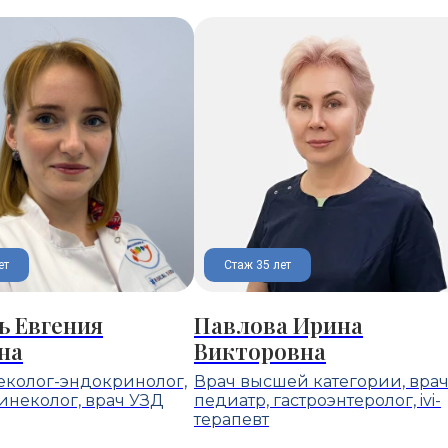
ет
Стаж 35 лет
ь Евгения
Павлова Ирина
на
Викторовна
еколог-эндокринолог,
Врач высшей категории, вра
инеколог, врач УЗД
педиатр, гастроэнтеролог, ivi-
терапевт