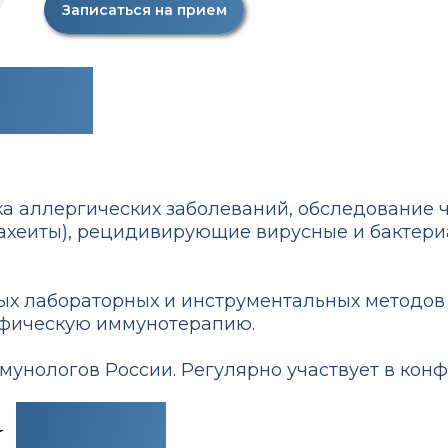
Записаться на прием
бнее
ка аллергических заболеваний, обследование 
рахеиты), рецидивирующие вирусные и бактер
 лабораторных и инструментальных методов ис
фическую иммунотерапию.
унологов России. Регулярно участвует в конфе
и
курсы