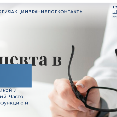
+7
ОГИЯ
АКЦИИ
ВРАЧИ
БЛОГ
КОНТАКТЫ
г.
м-
вта в
py
и
асто
цию и