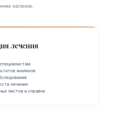
нних органов.
ия лечения
 специалистам
ьтатов анализов
бследования
ости лечения
ых листов и справок