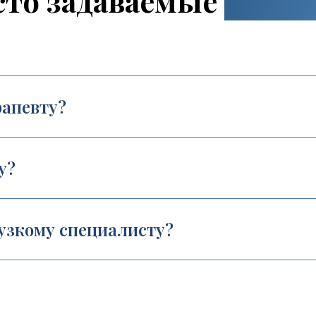
сто задаваемые
вопро
рапевту?
у?
 узкому специалисту?