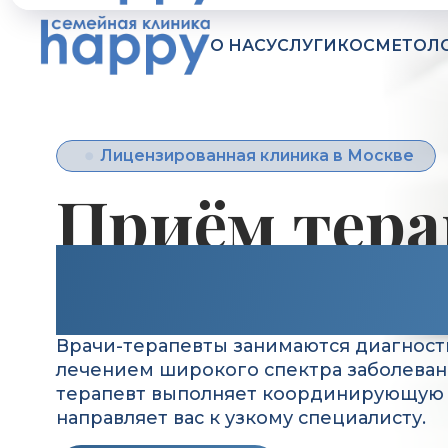
О НАС
УСЛУГИ
КОСМЕТОЛ
Лицензированная клиника в Москве
Приём терапе
клинике Hap
Врачи-терапевты занимаются диагностикой 
лечением широкого спектра заболеваний. Ч
терапевт выполняет координирующую функ
направляет вас к узкому специалисту.
Записаться на приём