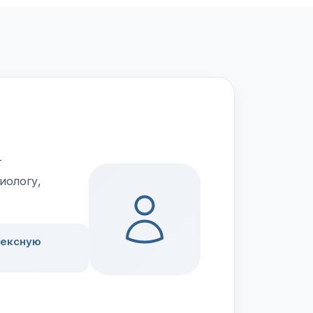
т
иологу,
лексную