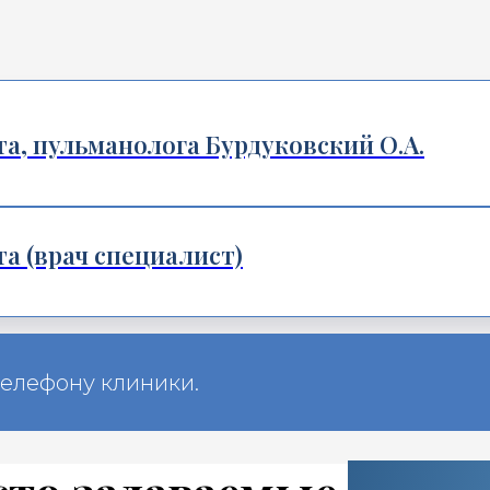
а, пульманолога Бурдуковский О.А.
а (врач специалист)
телефону клиники.