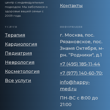
центр с индивидуальным
Контакты
подходом. Мы заботимся о
здоровье вашей семьи с
2009 года.
УСЛУГИ
ИНФОРМАЦИЯ
Терапия
г. Москва, пос.
Рязановское, пос.
Кардиология
Знамя Октября, м-
Педиатрия
рн. “Родники", д.1
Неврология
+7 (495) 185-11-44
Косметология
+7 (977) 140-60-70
;
Все услуги
info@happy-
med.ru
ПН-ВС с 8:00 до
21:00