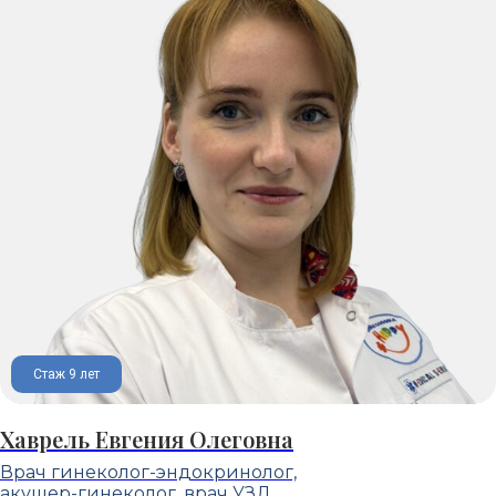
Стаж 9 лет
Хаврель Евгения Олеговна
Врач гинеколог-эндокринолог,
акушер-гинеколог, врач УЗД