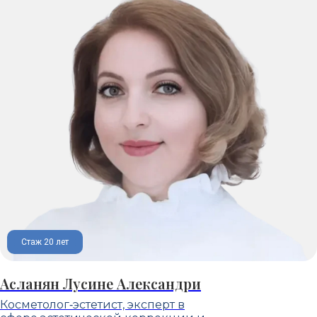
Стаж 20 лет
Асланян Лусине Александри
Косметолог‑эстетист, эксперт в