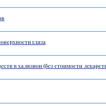
ов
поверхности глаза
ств в халязион (без стоимости лекарств