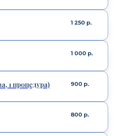
1 250
р.
1 000
р.
а, 1 процедура)
900
р.
800
р.