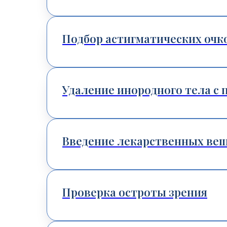
Подбор астигматических очк
Удаление инородного тела с 
Введение лекарственных веще
Проверка остроты зрения