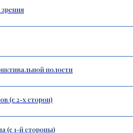
 зрения
нктивальной полости
в (с 2-х сторон)
а (с 1-й стороны)