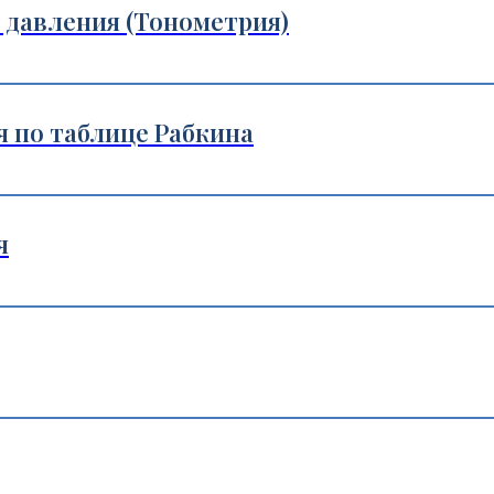
 давления (Тонометрия)
 по таблице Рабкина
я