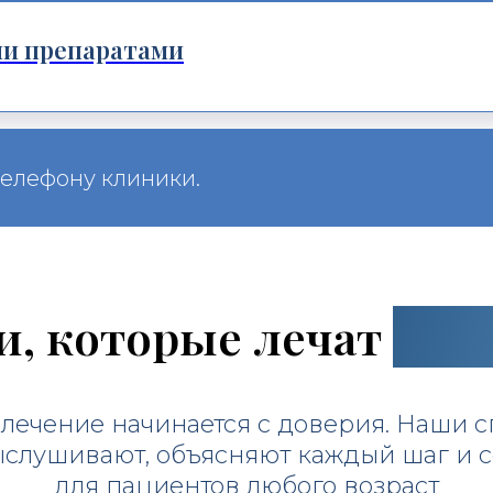
и препаратами
телефону клиники.
и, которые лечат
с за
лечение начинается с доверия. Наши с
ыслушивают, объясняют каждый шаг и 
для пациентов любого возраст