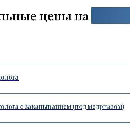
льные цены на
наши 
молога
олога с закапыванием (под медриазом)