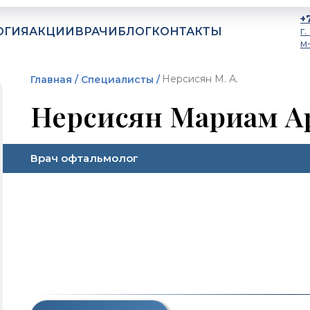
+
ОГИЯ
АКЦИИ
ВРАЧИ
БЛОГ
КОНТАКТЫ
г
м
Нерсисян М. А.
Главная /
Специалисты /
Нерсисян Мариам А
Врач офтальмолог