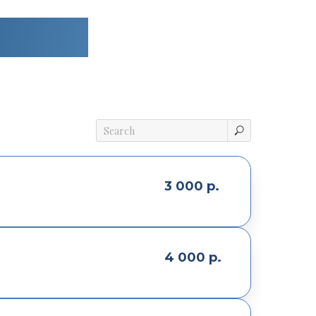
услуги
3 000
р.
4 000
р.