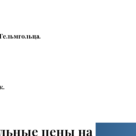
Гельмгольца.
к.
льные цены на
наши 