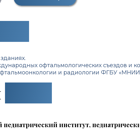
бнее
изданиях.
ждународных офтальмологических съездов и ко
ле офтальмоонкологии и радиологии ФГБУ «МНИИ
и
курсы
педиатрический институт, педиатрически