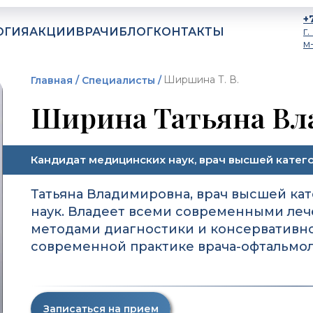
+
ОГИЯ
АКЦИИ
ВРАЧИ
БЛОГ
КОНТАКТЫ
г
м
Ширшина Т. В.
Главная /
Специалисты /
Ширина Татьяна Вл
Кандидат медицинских наук, врач высшей катег
Татьяна Владимировна, врач высшей ка
наук. Владеет всеми современными ле
методами диагностики и консервативн
современной практике врача-офтальмол
Записаться на прием