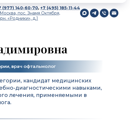
7 (977) 140-60-70
,
+7 (495) 185-11-44
. Москва, пос. Знамя Октября,
-рн. «Родники», д.1
адимировна
ории, врач офтальмолог
тегории, кандидат медицинских
чебно-диагностическими навыками,
ого лечения, применяемыми в
ога.